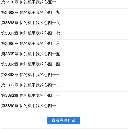
第3400章 你的机甲我的心五十
第3399章 你的机甲我的心四十九
第3398章 你的机甲我的心四十八
第3397章 你的机甲我的心四十七
第3396章 你的机甲我的心四十六
第3395章 你的机甲我的心四十五
第3394章 你的机甲我的心四十四
第3393章 你的机甲我的心四十三
第3392章 你的机甲我的心四十二
第3391章 你的机甲我的心四十一
第3390章 你的机甲我的心四十
查看完整目录