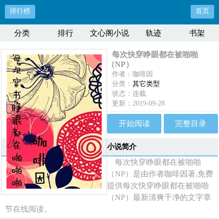
排行榜
首页
分类
排行
文心阁小说
轨迹
书架
每次快穿睁眼都在被啪啪
（NP）
作者：咖啡因
分类：
其它类型
状态：连载
更新：2019-09-28
最新：
28.结局
开始阅读
完整目录
小说简介
每次快穿睁眼都在被啪啪
（NP）是由作者咖啡因著,免费
提供每次快穿睁眼都在被啪啪
（NP）最新清爽干净的文字章
节在线阅读。